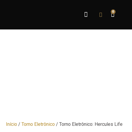
0
Sobre Nós
Início
/
Torno Eletrônico
/ Torno Eletrônico: Hercules Life